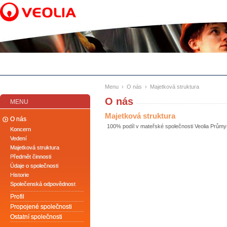
Menu › O nás › Majetková struktura
O nás
MENU
Majetková struktura
O nás
100% podíl v mateřské společnosti Veolia Průmys
Koncern
Vedení
Majetková struktura
Předmět činnosti
Údaje o společnosti
Historie
Společenská odpovědnost
Profil
Propojené společnosti
Ostatní společnosti